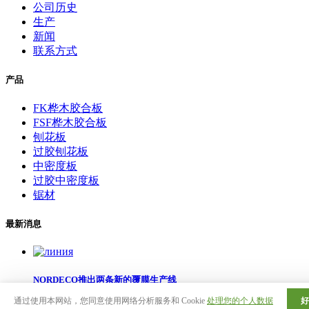
公司历史
生产
新闻
联系方式
产品
FK桦木胶合板
FSF桦木胶合板
刨花板
过胶刨花板
中密度板
过胶中密度板
锯材
最新消息
NORDECO推出两条新的覆膜生产线
好
通过使用本网站，您同意使用网络分析服务和 Cookie
处理您的个人数据
02.07.2026