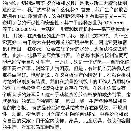
的内饰。切列波韦茨 胶合板和家具厂是俄罗斯三大胶合板制
造商之一。 我厂的材料有什么优势？ 首先，我厂生产的胶合
板拥有 E0.5 质量证书，这在国际环境中具有重要意义——它
说明了它的环保性和安全性：其中甲醛释放量为 0.05 ppm，
等于0.000005%。生活区、儿童和医疗机构——毫不犹豫地使
用。 其次，在胶合板的生产中，我厂使用北方木材。 为什么
它更好？ 由于树木在持续寒冷的环境中生长，因此它更加密
集和坚固。 在冬天，它会去除多余的水分，从而获得这些特
性。 此外，北桦不会腐烂和虫害。 许多桦木胶合板制造商可
能已经完全自动化生产。一方面，这是一个优势——自动化确
保了高生产率，消除了人为因素。但是，有时机器无法像人类
那样做得好。也就是说，在胶合板生产的情况下，在粘合板材
时绝对识别所有错误。我们在质量控制线上的工作人员用特殊
的锤子手动检查每张胶合板是否存在气泡。在这里你需要有一
个听音乐的好耳朵！这种手动检查将胶合板缺陷减少到零。这
就是我厂的第三个独特功能。 第四，我厂生产各种等级和厚
度的胶合板。 有的品种允许在其结构中存在微裂纹、不规则
性、划痕、变色等； 其他完全排除任何缺陷。 每种胶合板都
有自己的买家：用于室内装饰、家具、儿童玩具、包装和容器
的生产、汽车和马车制造等。