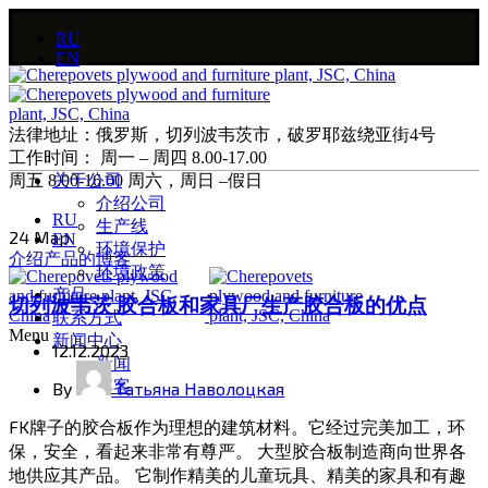
RU
EN
法律地址：俄罗斯，切列波韦茨市，破罗耶兹绕亚街4号
工作时间： 周一 – 周四 8.00-17.00
周五 8.00-16.00 周六，周日 –假日
关于公司
介绍公司
RU
生产线
24
Мар
EN
环境保护
介绍产品的博客
环境政策
产品
切列波韦茨 胶合板和家具厂生产胶合板的优点
联系方式
Menu
新闻中心
12.12.2023
新闻
博客
By
Татьяна Наволоцкая
FK牌子的胶合板作为理想的建筑材料。它经过完美加工，环
保，安全，看起来非常有尊严。 大型胶合板制造商向世界各
地供应其产品。 它制作精美的儿童玩具、精美的家具和有趣